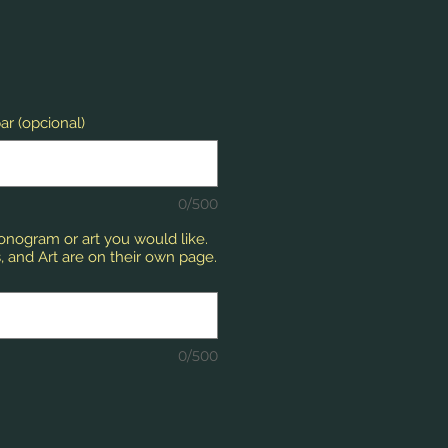
o
ar (opcional)
0/500
monogram or art you would like.
 and Art are on their own page.
0/500