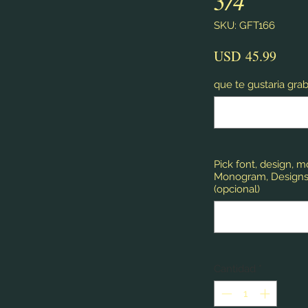
3/4"
SKU: GFT166
Preci
USD 45.99
que te gustaria grab
Pick font, design, 
Monogram, Designs,
(opcional)
Cantidad
*