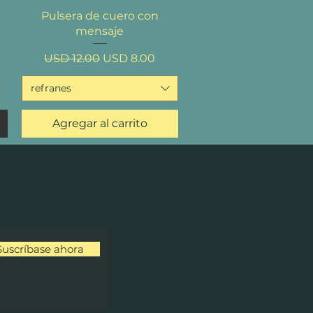
Vista rápida
Pulsera de cuero con
mensaje
Precio
Precio de oferta
USD 12.00
USD 8.00
refranes
Agregar al carrito
Suscríbase ahora