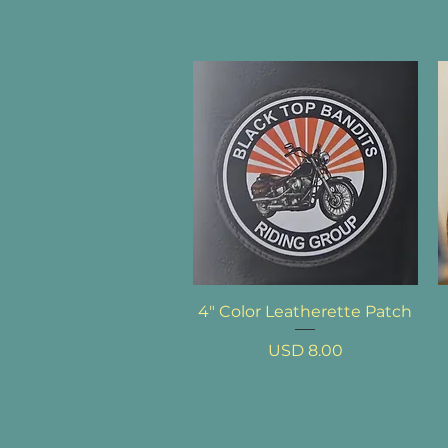
Vista rápida
4" Color Leatherette Patch
Precio
USD 8.00