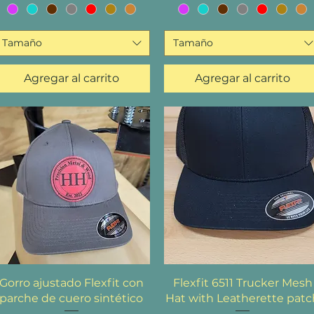
Tamaño
Tamaño
Agregar al carrito
Agregar al carrito
Vista rápida
Vista rápida
Gorro ajustado Flexfit con
Flexfit 6511 Trucker Mesh
parche de cuero sintético
Hat with Leatherette patc