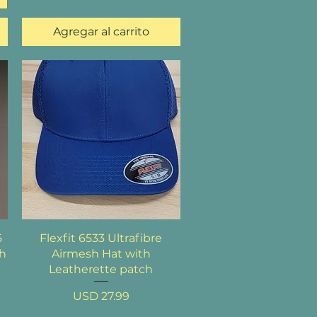
Agregar al carrito
Vista rápida
6
Flexfit 6533 Ultrafibre
th
Airmesh Hat with
Leatherette patch
Precio
USD 27.99