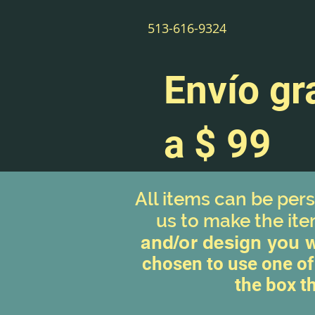
513-616-9324
Envío gr
a $ 99
All item
s can be pers
us to make the ite
and/or design you wo
chosen to use one of
the box t