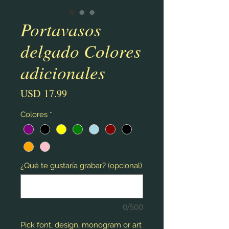
Portavasos
delgado Colores
adicionales
Precio
USD 17.99
Colores
*
¿Qué te gustaría grabar? (opcional)
0/500
Pick font, design, monogram or art