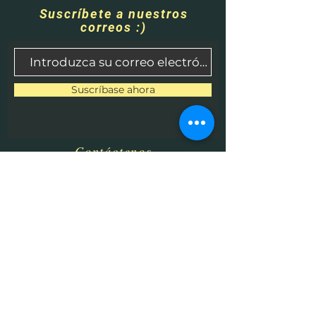
Suscríbete a nuestros
correos :)
Suscríbase ahora
Contáctenos
​
Correo electrónico:
HHPrecisionMetaland
Wood@gmail.com
Teléfono:
1-513-616-9324
Betel, OH 45106