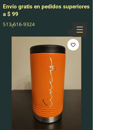
Envío gratis en pedidos superiores
a $ 99
513-616-9324