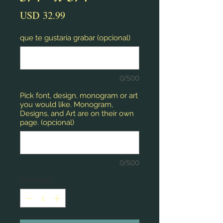
Precio
USD 32.99
que te gustaria grabar (opcional)
0/500
Pick font, design, monogram or art
you would like. Monogram,
Designs, and Art are on their own
page. (opcional)
0/500
Cantidad
*