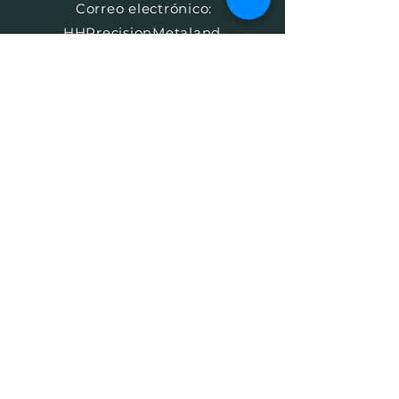
​
Correo electrónico:
HHPrecisionMetaland
Wood@gmail.com
Teléfono:
1-513-616-9324
Betel, OH 45106