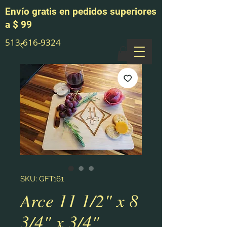
Envío gratis en pedidos superiores
a $ 99
513-616-9324
SKU: GFT161
Arce 11 1/2" x 8
3/4" x 3/4"