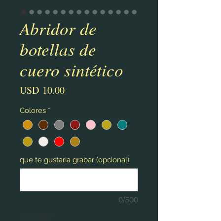
Abridor de
botellas de
cuero sintético
Precio
USD 10.00
Colores
*
que te gustaria grabar (opcional)
0/500
Cantidad
*