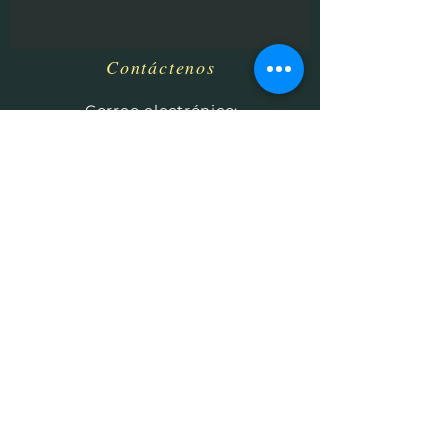
Contáctenos
​
Correo electrónico:
HHPrecisionMetaland
Wood@gmail.com
Teléfono:
1-513-616-9324
Betel, OH 45106