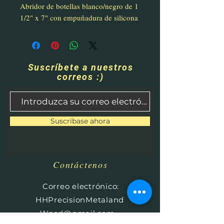
Abridor de botellas blanco/negro de 1
1/2" x 7" con empuñadura de silicona
Suscríbete a nuestros
correos :)
Suscríbase ahora
Contáctenos
​
Correo electrónico:
HHPrecisionMetaland
Wood@gmail.com