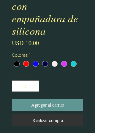
con
empuñadura de
silicona
Precio
USD 10.00
Colores
*
Cantidad
*
Agregar al carrito
Realizar compra