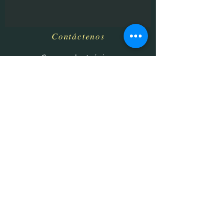
Contáctenos
​
Correo electrónico:
HHPrecisionMetaland
Wood@gmail.com
Teléfono:
1-513-616-9324
Betel, OH 45106