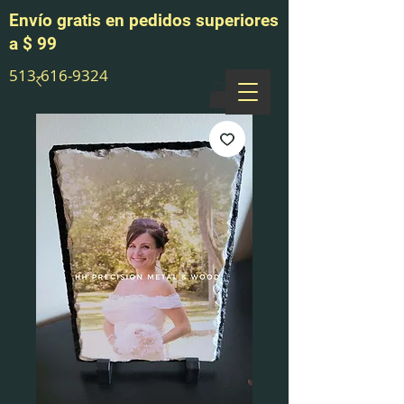
Envío gratis en pedidos superiores
a $ 99
513-616-9324