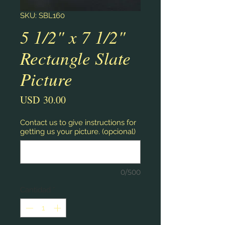
SKU: SBL160
5 1/2" x 7 1/2"
Rectangle Slate
Picture
Precio
USD 30.00
Contact us to give instructions for
getting us your picture. (opcional)
0/500
Cantidad
*