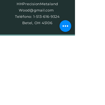
HHPrecisionMetaland
Wood@gmail.com
Teléfono:
1-513-616-9324
Betel, OH 45106