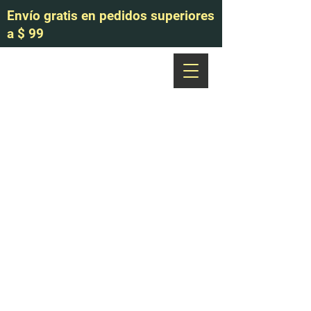
Envío gratis en pedidos superiores
a $ 99
513-616-9324