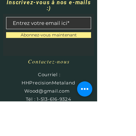
Inscrivez-vous à nos e-mails
:)
Abonnez-vous maintenant
Contactez-nous
​
Courriel :
HHPrecisionMetaland
Wood@gmail.com
Tél :
1-513-616-9324
Béthel, Ohio 45106