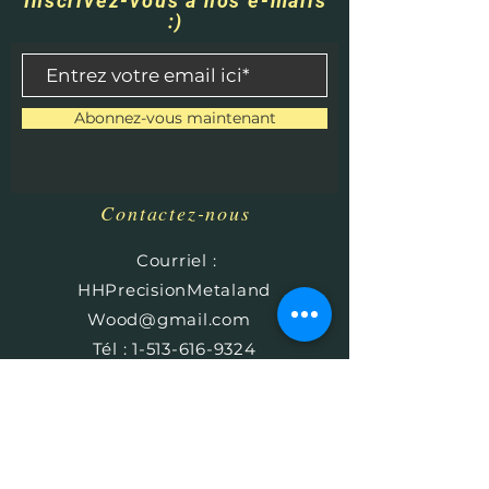
Inscrivez-vous à nos e-mails
:)
Abonnez-vous maintenant
Contactez-nous
​
Courriel :
HHPrecisionMetaland
Wood@gmail.com
Tél :
1-513-616-9324
Béthel, Ohio 45106