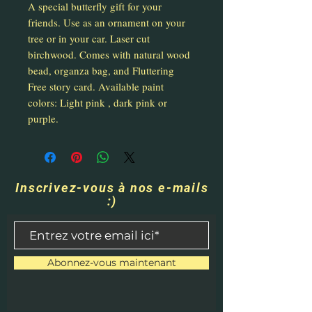
A special butterfly gift for your
friends. Use as an ornament on your
tree or in your car. Laser cut
birchwood. Comes with natural wood
bead, organza bag, and Fluttering
Free story card. Available paint
colors: Light pink , dark pink or
purple.
Inscrivez-vous à nos e-mails
:)
Abonnez-vous maintenant