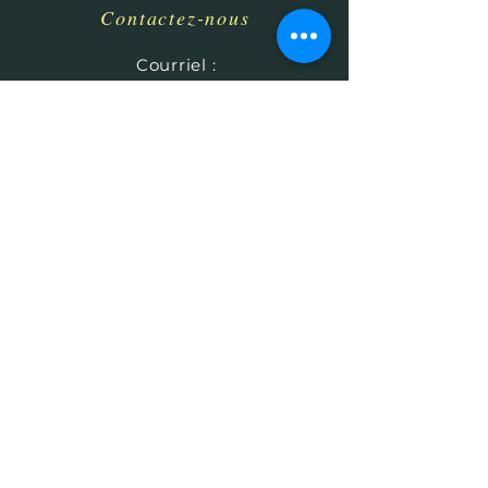
Contactez-nous
​
Courriel :
HHPrecisionMetaland
Wood@gmail.com
Tél :
1-513-616-9324
Béthel, Ohio 45106