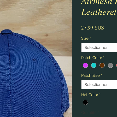
Airmesh 
Leatheret
Prix
27,99 $US
Size
*
Sélectionner
Patch Color
*
Patch Size
*
Sélectionner
Hat Color
*
Quantité
*