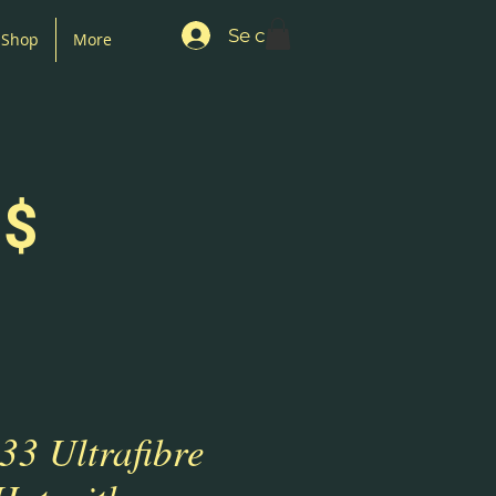
Se connecter
Shop
More
 $
533 Ultrafibre