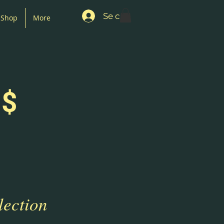
Se connecter
Shop
More
 $
lection