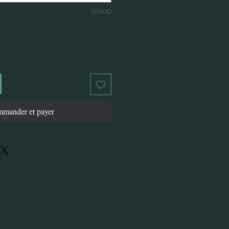
0/500
mander et payer