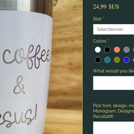
Prix
24,99 $US
Size
*
Sélectionner
Colors
*
What would you like
Pick font, design, 
Monogram, Designs,
(facultatif)