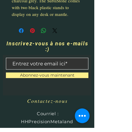
charcoal grey. The SubliStone comes
with two black plastic stands to
display on any desk or mantle.
Inscrivez-vous à nos e-mails
:)
Abonnez-vous maintenant
Contactez-nous
​
Courriel :
HHPrecisionMetaland
Wood@gmail.com