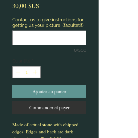
Prix
30,00 $US
Contact us to give instructions for
getting us your picture. (facultatif)
0/500
Quantité
*
Ajouter au panier
Commander et payer
Made of actual stone with chipped
edges. Edges and back are dark