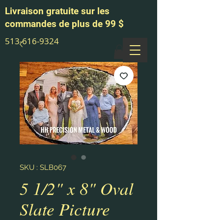
Livraison gratuite sur les
commandes de plus de 99 $
513-616-9324
SKU : SLB067
5 1/2" x 8" Oval
Slate Picture